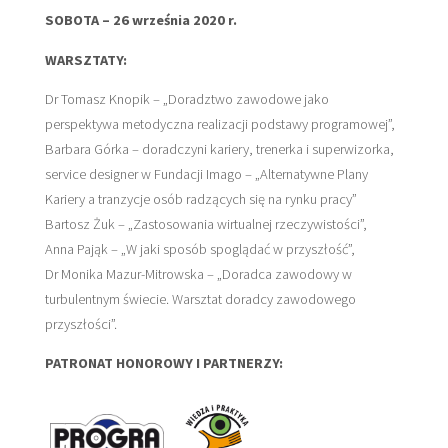
J
SOBOTA – 26 września 2020 r.
P
WARSZTATY:
O
Dr Tomasz Knopik – „Doradztwo zawodowe jako
L
perspektywa metodyczna realizacji podstawy programowej”,
S
Barbara Górka – doradczyni kariery, trenerka i superwizorka,
service designer w Fundacji Imago – „Alternatywne Plany
K
I
Kariery a tranzycje osób radzących się na rynku pracy”
E
Bartosz Żuk – „Zastosowania wirtualnej rzeczywistości”,
J
Anna Pająk – „W jaki sposób spoglądać w przyszłość”,
Dr Monika Mazur-Mitrowska – „Doradca zawodowy w
turbulentnym świecie. Warsztat doradcy zawodowego
przyszłości”.
PATRONAT HONOROWY I PARTNERZY: