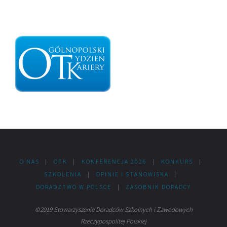
O NAS
|
OTK
|
KONFERENCJA 2026
|
KONKURS
|
SZKOLENIA
|
OPINIE I STANOWISKA
|
DORADZTWO W POLSCE
|
ZASOBNIK DORADCY
©2019 Stowarzyszenie Doradców Szkolnych i Zawodowych
Rzeczypospolitej Polskiej