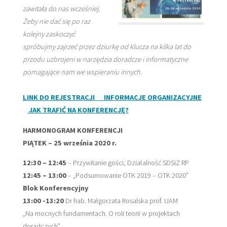
D
zawitała do nas wcześniej.
Żeby nie dać się po raz
O
kolejny zaskoczyć
R
spróbujmy zajrzeć przez dziurkę od klucza na kilka lat do
A
przodu uzbrojeni w narzędzia doradcze i informatyczne
D
pomagające nam we wspieraniu innych.
C
LINK DO REJESTRACJI
INFORMACJE ORGANIZACYJNE
Ó
JAK TRAFIĆ NA KONFERENCJĘ?
W
HARMONOGRAM KONFERENCJI
S
PIĄTEK – 25 września 2020 r.
Z
12:30 – 12:45
– Przywitanie gości, Działalność SDSiZ RP
K
12:45 – 13:00
– „Podsumowanie OTK 2019 – OTK 2020”
O
Blok Konferencyjny
13:00 -13:20
Dr hab. Małgorzata Rosalska prof. UAM
L
„Na mocnych fundamentach. O roli teorii w projektach
N
doradczych”.