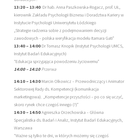
Y
13:20 – 13:40
Dr hab. Anna Paszkowska-Rogacz, prof. UŁ,
C
kierownik Zakładu Psychologii Biznesu i Doradztwa Kariery w
Instytucie Psychologii Uniwersytetu Łódzkiego
H
„Strategie radzenia sobie z podejmowaniem decyzji
I
zawodowych – polska weryfikacja modelu Itamara Gati”
Z
13:40 – 14:00
Dr Tomasz Knopik (Instytut Psychologii UMCS,
Instytut Badań Edukacyjnych)
A
“Edukacja sprzyjająca powodzeniu życiowemu”
W
14:00 – 14:10
Przerwa
O
14:10 – 14:30
Marcin Olkowicz – Przewodniczący i Animator
D
Sektorowej Rady ds. Kompetencji (komunikacja
O
marketingowa). „Kompetencje przyszłości – po co się uczyć,
W
skoro rynek chce czegoś innego (?)”
14:30 – 14:50
Agnieszka Orzechowska – Główna
Y
Specjalistka ds. Badań i Analiz, Instytut Badań Edukacyjnych,
C
Warszawa
H
“Ważne są tylko te dni, w których możemy się czegoś