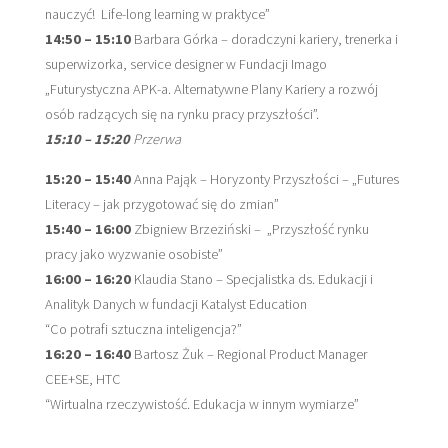
R
nauczyć! Life-long learning w praktyce”
14:50 – 15:10
Barbara Górka – doradczyni kariery, trenerka i
Z
superwizorka, service designer w Fundacji Imago
E
„Futurystyczna APK-a. Alternatywne Plany Kariery a rozwój
C
osób radzących się na rynku pracy przyszłości”.
15:10 – 15:20
Przerwa
Z
Y
15:20 – 15:40
Anna Pająk – Horyzonty Przyszłości – „Futures
Literacy – jak przygotować się do zmian”
P
15:40 – 16:00
Zbigniew Brzeziński – „Przyszłość rynku
O
pracy jako wyzwanie osobiste”
S
16:00 – 16:20
Klaudia Stano – Specjalistka ds. Edukacji i
P
Analityk Danych w fundacji Katalyst Education
“Co potrafi sztuczna inteligencja?”
O
16:20 – 16:40
Bartosz Żuk – Regional Product Manager
L
I
CEE+SE, HTC
T
“Wirtualna rzeczywistość. Edukacja w innym wymiarze”
E